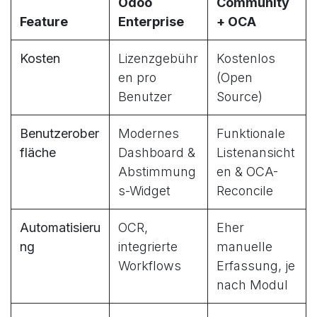
Odoo
Community
Feature
Enterprise
+ OCA
Kosten
Lizenzgebühr
Kostenlos
en pro
(Open
Benutzer
Source)
Benutzerober
Modernes
Funktionale
fläche
Dashboard &
Listenansicht
Abstimmung
en & OCA-
s-Widget
Reconcile
Automatisieru
OCR,
Eher
ng
integrierte
manuelle
Workflows
Erfassung, je
nach Modul