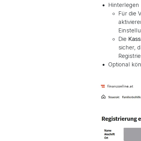
Hinterlegen
Für die 
aktivier
Einstel
Die
Kass
sicher, 
Registri
Optional kö