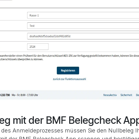
leg mit der BMF Belegcheck Ap
des Anmeldeprozesses müssen Sie den Nullbeleg Ih
 mit der BMF Belegcheck App scannen und bestätige