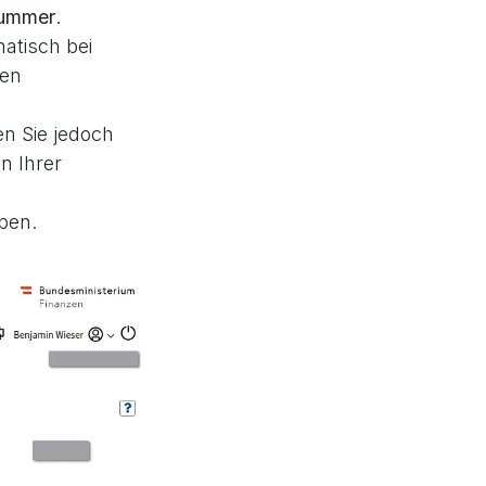
nummer
.
atisch bei
den
en Sie jedoch
n Ihrer
ben.