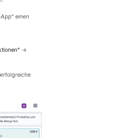
f-App" einen
ktionen"
->
erfolgreiche