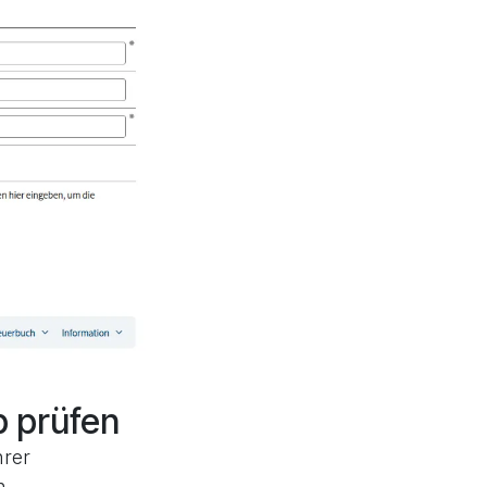
p prüfen
rer
n.