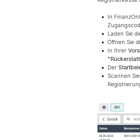
In FinanzOnl
Zugangscode
Laden Sie d
Öffnen Sie 
In Ihrer
Vors
"Rückerstat
Der
Startbel
Scannen Sie
Registrierun