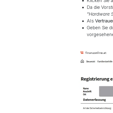
Klicken Sie 
Da die Vorst
"Hardware Si
Als
Vertraue
Geben Sie d
vorgesehene 