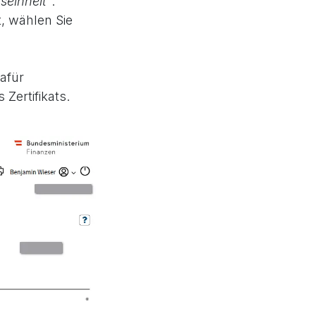
seinheit"
.
t, wählen Sie
afür
Zertifikats.